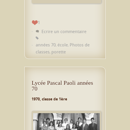
1
Ecrire un commentaire
années 70
école
Photos de
,
,
classes
porette
,
Lycée Pascal Paoli années
70
1970, classe de 1ère