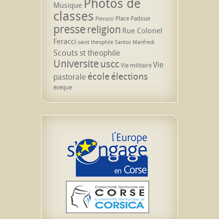
Photos de
Musique
classes
Place Padoue
Pierucci
presse
religion
Rue Colonel
Feracci
saint théophile
Santos Manfredi
Scouts
st theophile
Universite
uscc
Vie
Vie militaire
école
élections
pastorale
évêque