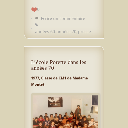
0
Ecrire un commentaire
années 60
années 70
presse
,
,
L’école Porette dans les
années 70
1977, Classe de CM1 de Madame
Montet