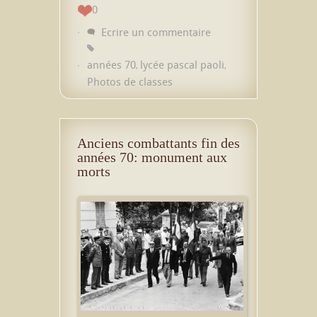
0
Ecrire un commentaire
années 70
lycée pascal paoli
,
,
Photos de classes
Anciens combattants fin des
années 70: monument aux
morts