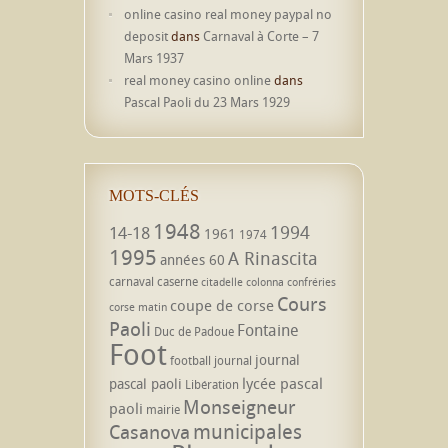
online casino real money paypal no
deposit
dans
Carnaval à Corte – 7
Mars 1937
real money casino online
dans
Pascal Paoli du 23 Mars 1929
MOTS-CLÉS
1948
1994
14-18
1961
1974
1995
A Rinascita
années 60
carnaval
caserne
citadelle
colonna
confréries
Cours
coupe de corse
corse matin
Paoli
Fontaine
Duc de Padoue
Foot
journal
football
journal
lycée pascal
pascal paoli
Libération
Monseigneur
paoli
mairie
municipales
Casanova