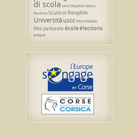
di scola
saint théophile
Santos
Scutti
st theophile
Manfredi
Università
uscc
Vita militaria
école
élections
Vita pasturale
évêque