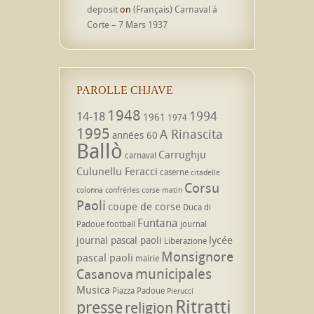
deposit
on
(Français) Carnaval à
Corte – 7 Mars 1937
PAROLLE CHJAVE
1948
1994
14-18
1961
1974
1995
A Rinascita
années 60
Ballò
Carrughju
carnaval
Culunellu Feracci
caserne
citadelle
Corsu
colonna
confréries
corse matin
Paoli
coupe de corse
Duca di
Funtana
Padoue
football
journal
lycée
journal pascal paoli
Liberazione
Monsignore
pascal paoli
mairie
municipales
Casanova
Musica
Piazza Padoue
Pierucci
Ritratti
presse
religion