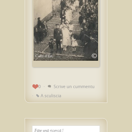
0
Scrive un cummentu
A sculiscia