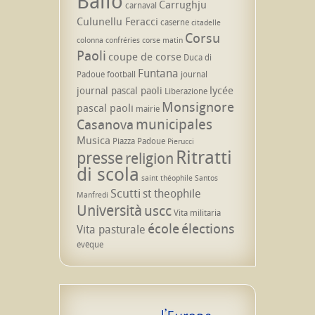
Ballò
Carrughju
carnaval
Culunellu Feracci
caserne
citadelle
Corsu
colonna
confréries
corse matin
Paoli
coupe de corse
Duca di
Funtana
Padoue
football
journal
lycée
journal pascal paoli
Liberazione
Monsignore
pascal paoli
mairie
municipales
Casanova
Musica
Piazza Padoue
Pierucci
Ritratti
presse
religion
di scola
saint théophile
Santos
Scutti
st theophile
Manfredi
Università
uscc
Vita militaria
école
élections
Vita pasturale
évêque