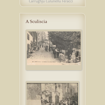
Carrughju Culunellu Feracci
A Sculiscia