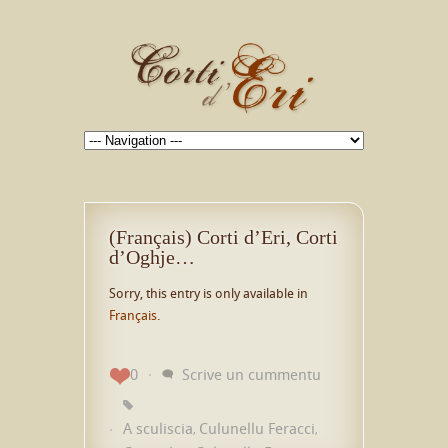
(Français) Corti d’Eri, Corti
d’Oghje…
Sorry, this entry is only available in
Français
.
0
Scrive un cummentu
A sculiscia
Culunellu Feracci
,
,