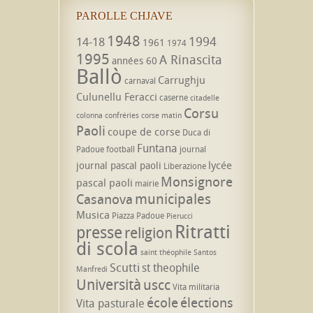
PAROLLE CHJAVE
1948
1994
14-18
1961
1974
1995
A Rinascita
années 60
Ballò
Carrughju
carnaval
Culunellu Feracci
caserne
citadelle
Corsu
colonna
confréries
corse matin
Paoli
coupe de corse
Duca di
Funtana
Padoue
football
journal
lycée
journal pascal paoli
Liberazione
Monsignore
pascal paoli
mairie
municipales
Casanova
Musica
Piazza Padoue
Pierucci
Ritratti
presse
religion
di scola
saint théophile
Santos
Scutti
st theophile
Manfredi
Università
uscc
Vita militaria
école
élections
Vita pasturale