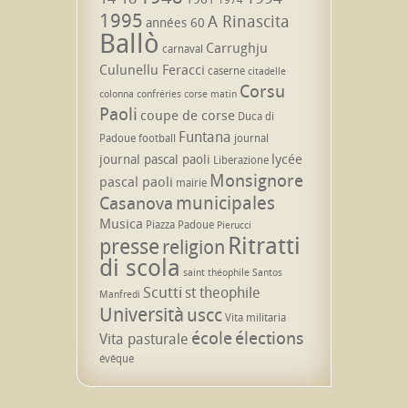
1995
A Rinascita
années 60
Ballò
Carrughju
carnaval
Culunellu Feracci
caserne
citadelle
Corsu
colonna
confréries
corse matin
Paoli
coupe de corse
Duca di
Funtana
Padoue
football
journal
lycée
journal pascal paoli
Liberazione
Monsignore
pascal paoli
mairie
municipales
Casanova
Musica
Piazza Padoue
Pierucci
Ritratti
presse
religion
di scola
saint théophile
Santos
Scutti
st theophile
Manfredi
Università
uscc
Vita militaria
école
élections
Vita pasturale
évêque