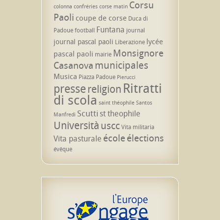
Corsu
colonna
confréries
corse matin
Paoli
coupe de corse
Duca di
Funtana
Padoue
football
journal
lycée
journal pascal paoli
Liberazione
Monsignore
pascal paoli
mairie
municipales
Casanova
Musica
Piazza Padoue
Pierucci
Ritratti
presse
religion
di scola
saint théophile
Santos
Scutti
st theophile
Manfredi
Università
uscc
Vita militaria
école
élections
Vita pasturale
évêque