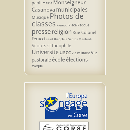
Monseigneur
paoli
mairie
municipales
Casanova
Photos de
Musique
classes
Place Padoue
Pierucci
presse
religion
Rue Colonel
Feracci
saint théophile
Santos Manfredi
Scouts
st theophile
Universite
uscc
Vie
Vie militaire
école
élections
pastorale
évêque