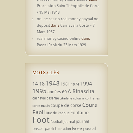
Procession Saint Théophile de Corte
/ 19 Mai 1948
online casino real money paypal no
deposit
dans
Carnaval à Corte – 7
Mars 1937
real money casino online
dans
Pascal Paoli du 23 Mars 1929
MOTS-CLÉS
1948
1994
14-18
1961
1974
1995
A Rinascita
années 60
carnaval
caserne
citadelle
colonna
confréries
Cours
coupe de corse
corse matin
Paoli
Fontaine
Duc de Padoue
Foot
journal
football
journal
lycée pascal
pascal paoli
Libération