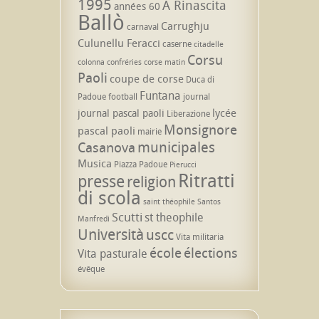
1995
A Rinascita
années 60
Ballò
Carrughju
carnaval
Culunellu Feracci
caserne
citadelle
Corsu
colonna
confréries
corse matin
Paoli
coupe de corse
Duca di
Funtana
Padoue
football
journal
lycée
journal pascal paoli
Liberazione
Monsignore
pascal paoli
mairie
municipales
Casanova
Musica
Piazza Padoue
Pierucci
Ritratti
presse
religion
di scola
saint théophile
Santos
Scutti
st theophile
Manfredi
Università
uscc
Vita militaria
école
élections
Vita pasturale
évêque