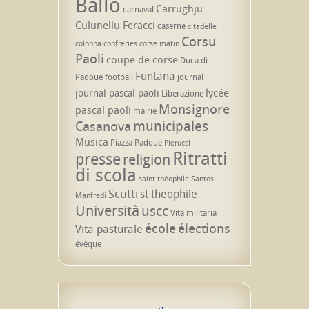
Ballò
Carrughju
carnaval
Culunellu Feracci
caserne
citadelle
Corsu
colonna
confréries
corse matin
Paoli
coupe de corse
Duca di
Funtana
Padoue
football
journal
lycée
journal pascal paoli
Liberazione
Monsignore
pascal paoli
mairie
municipales
Casanova
Musica
Piazza Padoue
Pierucci
Ritratti
presse
religion
di scola
saint théophile
Santos
Scutti
st theophile
Manfredi
Università
uscc
Vita militaria
école
élections
Vita pasturale
évêque