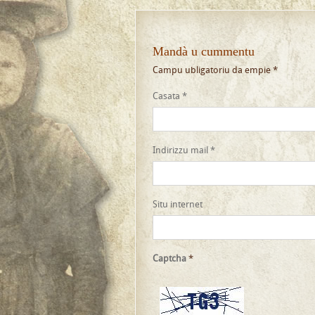
Mandà u cummentu
Campu ubligatoriu da empie
*
Casata
*
Indirizzu mail
*
Situ internet
Captcha
*