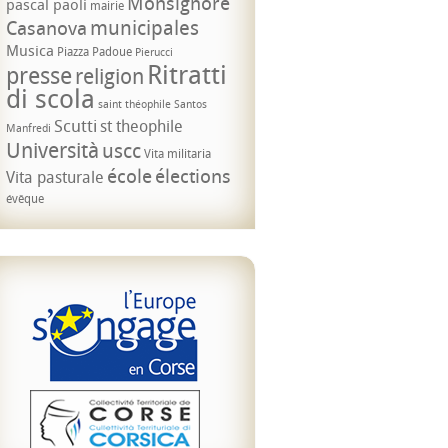
Monsignore
pascal paoli
mairie
municipales
Casanova
Musica
Piazza Padoue
Pierucci
Ritratti
presse
religion
di scola
saint théophile
Santos
Scutti
st theophile
Manfredi
Università
uscc
Vita militaria
école
élections
Vita pasturale
évêque