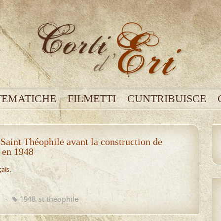
TEMATICHE
FILMETTI
CUNTRIBUISCE
 Saint Théophile avant la construction de
e en 1948
çais
.
u
1948
st theophile
,