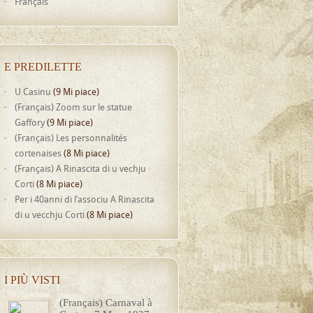
Français
E PREDILETTE
U Casinu
(9 Mi piace)
(Français) Zoom sur le statue
Gaffory
(9 Mi piace)
(Français) Les personnalités
cortenaises
(8 Mi piace)
(Français) A Rinascita di u vechju
Corti
(8 Mi piace)
Per i 40anni di l’associu A Rinascita
di u vecchju Corti
(8 Mi piace)
I PIÙ VISTI
(Français) Carnaval à