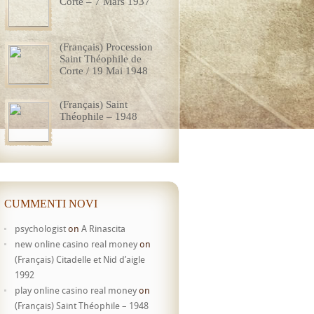
Corte – 7 Mars 1937
(Français) Procession
Saint Théophile de
Corte / 19 Mai 1948
(Français) Saint
Théophile – 1948
CUMMENTI NOVI
psychologist
on
A Rinascita
new online casino real money
on
(Français) Citadelle et Nid d’aigle
1992
play online casino real money
on
(Français) Saint Théophile – 1948