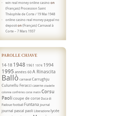
win real money online casino
on
(Français) Procession Saint
Théophile de Corte / 19 Mai 1948
online casino real money paypal no
deposit
on
(Français) Carnaval à
Corte – 7 Mars 1937
PAROLLE CHJAVE
1948
1994
14-18
1961
1974
1995
A Rinascita
années 60
Ballò
Carrughju
carnaval
Culunellu Feracci
caserne
citadelle
Corsu
colonna
confréries
corse matin
Paoli
coupe de corse
Duca di
Funtana
Padoue
football
journal
lycée
journal pascal paoli
Liberazione