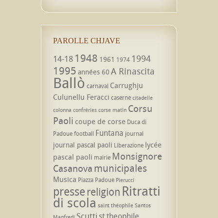
PAROLLE CHJAVE
1948
1994
14-18
1961
1974
1995
A Rinascita
années 60
Ballò
Carrughju
carnaval
Culunellu Feracci
caserne
citadelle
Corsu
colonna
confréries
corse matin
Paoli
coupe de corse
Duca di
Funtana
Padoue
football
journal
lycée
journal pascal paoli
Liberazione
Monsignore
pascal paoli
mairie
municipales
Casanova
Musica
Piazza Padoue
Pierucci
Ritratti
presse
religion
di scola
saint théophile
Santos
Scutti
st theophile
Manfredi