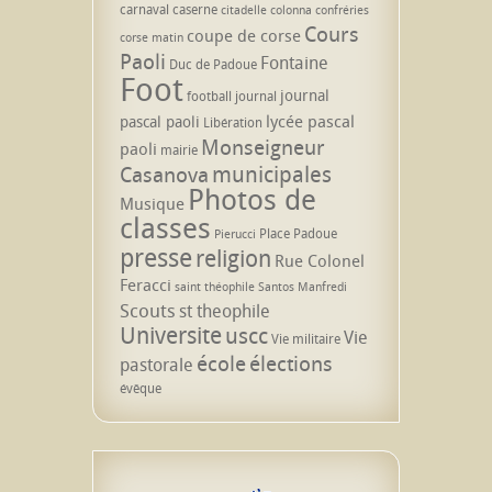
carnaval
caserne
citadelle
colonna
confréries
Cours
coupe de corse
corse matin
Paoli
Fontaine
Duc de Padoue
Foot
journal
football
journal
lycée pascal
pascal paoli
Libération
Monseigneur
paoli
mairie
municipales
Casanova
Photos de
Musique
classes
Place Padoue
Pierucci
presse
religion
Rue Colonel
Feracci
saint théophile
Santos Manfredi
Scouts
st theophile
Universite
uscc
Vie
Vie militaire
école
élections
pastorale
évêque