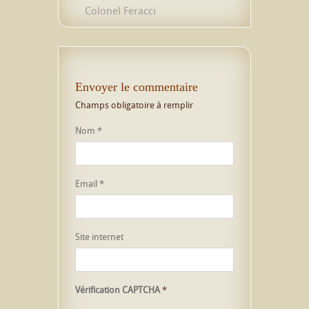
Colonel Feracci
Envoyer le commentaire
Champs obligatoire à remplir
Nom
*
Email
*
Site internet
Vérification CAPTCHA
*