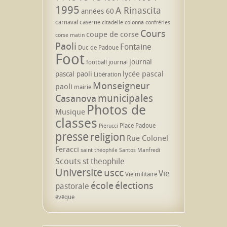
1995
A Rinascita
années 60
carnaval
caserne
citadelle
colonna
confréries
Cours
coupe de corse
corse matin
Paoli
Fontaine
Duc de Padoue
Foot
journal
football
journal
lycée pascal
pascal paoli
Libération
Monseigneur
paoli
mairie
municipales
Casanova
Photos de
Musique
classes
Place Padoue
Pierucci
presse
religion
Rue Colonel
Feracci
saint théophile
Santos Manfredi
Scouts
st theophile
Universite
uscc
Vie
Vie militaire
école
élections
pastorale
évêque