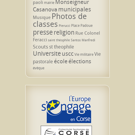
Monseigneur
paoli
mairie
municipales
Casanova
Photos de
Musique
classes
Place Padoue
Pierucci
presse
religion
Rue Colonel
Feracci
saint théophile
Santos Manfredi
Scouts
st theophile
Universite
uscc
Vie
Vie militaire
école
élections
pastorale
évêque