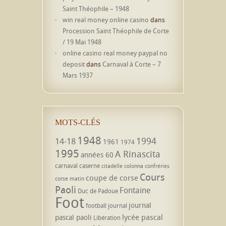
Saint Théophile – 1948
win real money online casino
dans
Procession Saint Théophile de Corte
/ 19 Mai 1948
online casino real money paypal no
deposit
dans
Carnaval à Corte – 7
Mars 1937
MOTS-CLÉS
1948
1994
14-18
1961
1974
1995
A Rinascita
années 60
carnaval
caserne
citadelle
colonna
confréries
Cours
coupe de corse
corse matin
Paoli
Fontaine
Duc de Padoue
Foot
journal
football
journal
lycée pascal
pascal paoli
Libération