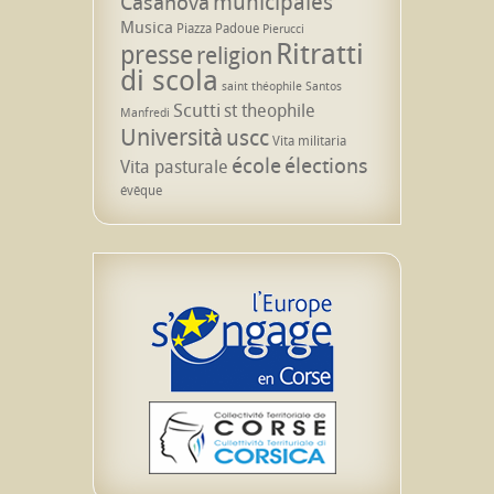
municipales
Casanova
Musica
Piazza Padoue
Pierucci
Ritratti
presse
religion
di scola
saint théophile
Santos
Scutti
st theophile
Manfredi
Università
uscc
Vita militaria
école
élections
Vita pasturale
évêque