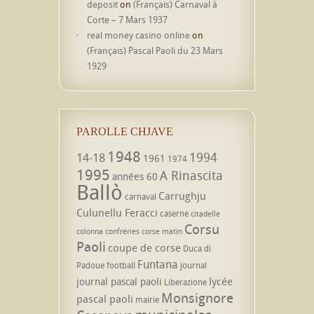
deposit
on
(Français) Carnaval à
Corte – 7 Mars 1937
real money casino online
on
(Français) Pascal Paoli du 23 Mars
1929
PAROLLE CHJAVE
1948
1994
14-18
1961
1974
1995
A Rinascita
années 60
Ballò
Carrughju
carnaval
Culunellu Feracci
caserne
citadelle
Corsu
colonna
confréries
corse matin
Paoli
coupe de corse
Duca di
Funtana
Padoue
football
journal
lycée
journal pascal paoli
Liberazione
Monsignore
pascal paoli
mairie