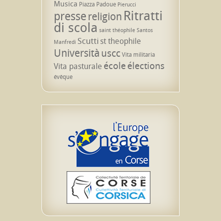
Musica
Piazza Padoue
Pierucci
Ritratti
presse
religion
di scola
saint théophile
Santos
Scutti
st theophile
Manfredi
Università
uscc
Vita militaria
école
élections
Vita pasturale
évêque