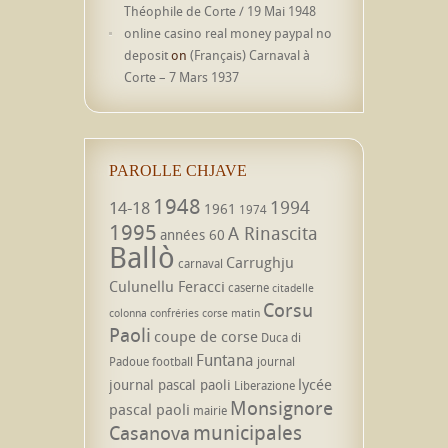
Théophile de Corte / 19 Mai 1948
online casino real money paypal no
deposit
on
(Français) Carnaval à
Corte – 7 Mars 1937
PAROLLE CHJAVE
1948
1994
14-18
1961
1974
1995
A Rinascita
années 60
Ballò
Carrughju
carnaval
Culunellu Feracci
caserne
citadelle
Corsu
colonna
confréries
corse matin
Paoli
coupe de corse
Duca di
Funtana
Padoue
football
journal
lycée
journal pascal paoli
Liberazione
Monsignore
pascal paoli
mairie
municipales
Casanova