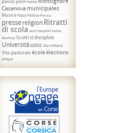
Monsignore
pascal paoli
mairie
municipales
Casanova
Musica
Piazza Padoue
Pierucci
Ritratti
presse
religion
di scola
saint théophile
Santos
Scutti
st theophile
Manfredi
Università
uscc
Vita militaria
école
élections
Vita pasturale
évêque