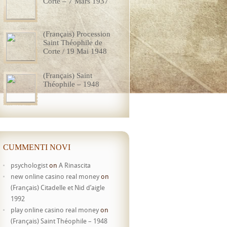
Corte – 7 Mars 1937
(Français) Procession
Saint Théophile de
Corte / 19 Mai 1948
(Français) Saint
Théophile – 1948
CUMMENTI NOVI
psychologist
on
A Rinascita
new online casino real money
on
(Français) Citadelle et Nid d’aigle
1992
play online casino real money
on
(Français) Saint Théophile – 1948