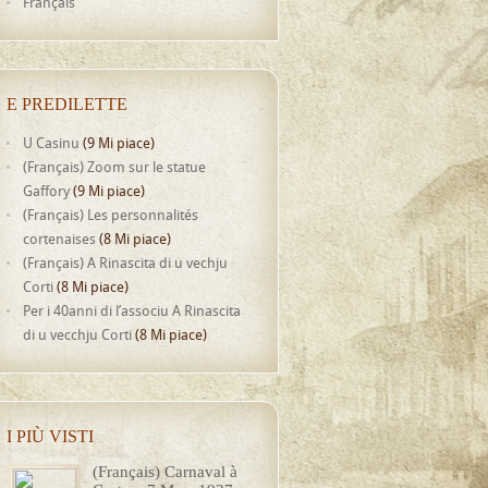
Français
E PREDILETTE
U Casinu
(9 Mi piace)
(Français) Zoom sur le statue
Gaffory
(9 Mi piace)
(Français) Les personnalités
cortenaises
(8 Mi piace)
(Français) A Rinascita di u vechju
Corti
(8 Mi piace)
Per i 40anni di l’associu A Rinascita
di u vecchju Corti
(8 Mi piace)
I PIÙ VISTI
(Français) Carnaval à