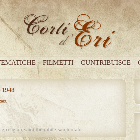
TEMATICHE
FILMETTI
CUNTRIBUISCE
– 1948
çais
.
le
religion
saint théophile
san teofalu
,
,
,