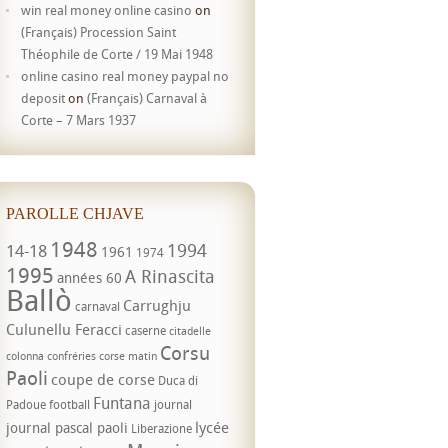
win real money online casino
on
(Français) Procession Saint
Théophile de Corte / 19 Mai 1948
online casino real money paypal no
deposit
on
(Français) Carnaval à
Corte – 7 Mars 1937
PAROLLE CHJAVE
1948
1994
14-18
1961
1974
1995
A Rinascita
années 60
Ballò
Carrughju
carnaval
Culunellu Feracci
caserne
citadelle
Corsu
colonna
confréries
corse matin
Paoli
coupe de corse
Duca di
Funtana
Padoue
football
journal
lycée
journal pascal paoli
Liberazione