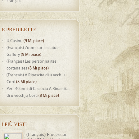
Français
E PREDILETTE
U Casinu
(9 Mi piace)
(Français) Zoom sur le statue
Gaffory
(9 Mi piace)
(Français) Les personnalités
cortenaises
(8 Mi piace)
(Français) A Rinascita di u vechju
Corti
(8 Mi piace)
Per i 40anni di l’associu A Rinascita
di u vecchju Corti
(8 Mi piace)
I PIÙ VISTI
(Français) Procession