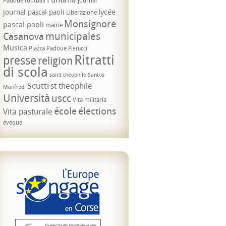
Padoue
football
journal
lycée
journal pascal paoli
Liberazione
Monsignore
pascal paoli
mairie
municipales
Casanova
Musica
Piazza Padoue
Pierucci
Ritratti
presse
religion
di scola
saint théophile
Santos
Scutti
st theophile
Manfredi
Università
uscc
Vita militaria
école
élections
Vita pasturale
évêque