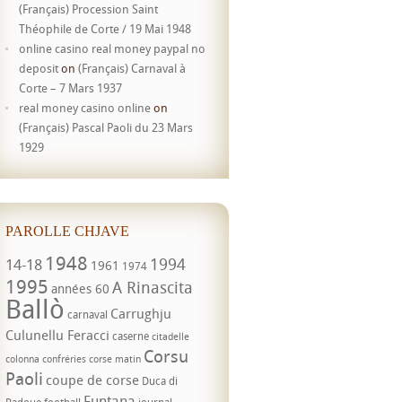
(Français) Procession Saint
Théophile de Corte / 19 Mai 1948
online casino real money paypal no
deposit
on
(Français) Carnaval à
Corte – 7 Mars 1937
real money casino online
on
(Français) Pascal Paoli du 23 Mars
1929
PAROLLE CHJAVE
1948
1994
14-18
1961
1974
1995
A Rinascita
années 60
Ballò
Carrughju
carnaval
Culunellu Feracci
caserne
citadelle
Corsu
colonna
confréries
corse matin
Paoli
coupe de corse
Duca di
Funtana