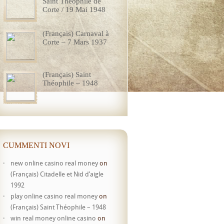
Saint Théophile de
Corte / 19 Mai 1948
(Français) Carnaval à
Corte – 7 Mars 1937
(Français) Saint
Théophile – 1948
CUMMENTI NOVI
new online casino real money
on
(Français) Citadelle et Nid d’aigle
1992
play online casino real money
on
(Français) Saint Théophile – 1948
win real money online casino
on