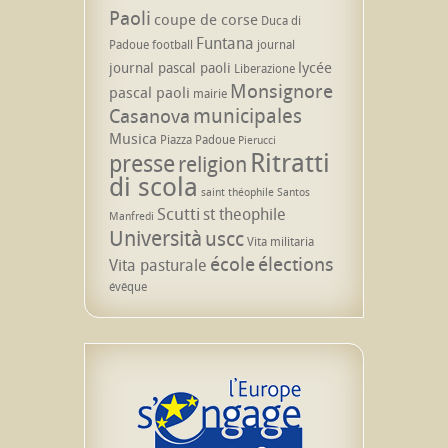
Paoli
coupe de corse
Duca di
Funtana
Padoue
football
journal
lycée
journal pascal paoli
Liberazione
Monsignore
pascal paoli
mairie
municipales
Casanova
Musica
Piazza Padoue
Pierucci
Ritratti
presse
religion
di scola
saint théophile
Santos
Scutti
st theophile
Manfredi
Università
uscc
Vita militaria
école
élections
Vita pasturale
évêque