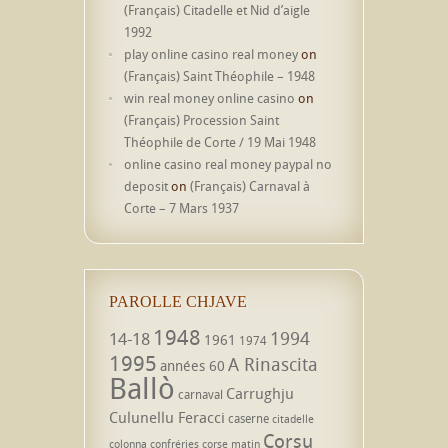
(Français) Citadelle et Nid d’aigle
1992
play online casino real money
on
(Français) Saint Théophile – 1948
win real money online casino
on
(Français) Procession Saint
Théophile de Corte / 19 Mai 1948
online casino real money paypal no
deposit
on
(Français) Carnaval à
Corte – 7 Mars 1937
PAROLLE CHJAVE
1948
1994
14-18
1961
1974
1995
A Rinascita
années 60
Ballò
Carrughju
carnaval
Culunellu Feracci
caserne
citadelle
Corsu
colonna
confréries
corse matin