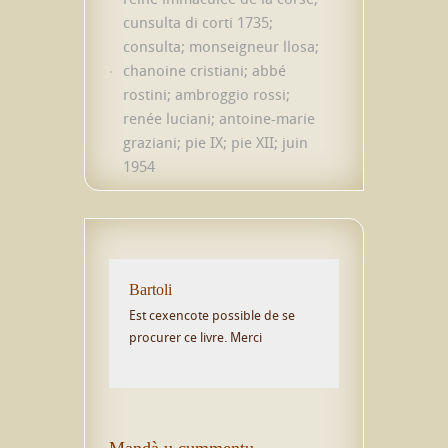
cunsulta di corti 1735;
consulta; monseigneur llosa;
chanoine cristiani; abbé
rostini; ambroggio rossi;
renée luciani; antoine-marie
graziani; pie IX; pie XII; juin
1954
Bartoli
Est cexencote possible de se
procurer ce livre. Merci
Mandà u cummentu