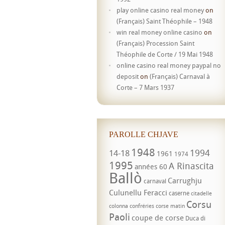
play online casino real money
on
(Français) Saint Théophile – 1948
win real money online casino
on
(Français) Procession Saint
Théophile de Corte / 19 Mai 1948
online casino real money paypal no
deposit
on
(Français) Carnaval à
Corte – 7 Mars 1937
PAROLLE CHJAVE
1948
1994
14-18
1961
1974
1995
A Rinascita
années 60
Ballò
Carrughju
carnaval
Culunellu Feracci
caserne
citadelle
Corsu
colonna
confréries
corse matin
Paoli
coupe de corse
Duca di