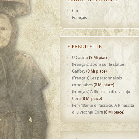
Corse
Français
E PREDILETTE
U Casinu
(9 Mi piace)
(Français) Zoom sur le statue
Gaffory
(9 Mi piace)
(Français) Les personnalités
cortenaises
(8 Mi piace)
(Français) A Rinascita di u vechju
Corti
(8 Mi piace)
Per i 40anni di l’associu A Rinascita
di u vecchju Corti
(8 Mi piace)