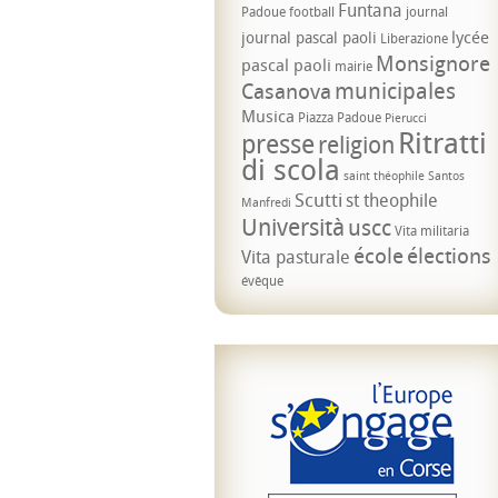
Funtana
Padoue
football
journal
lycée
journal pascal paoli
Liberazione
Monsignore
pascal paoli
mairie
municipales
Casanova
Musica
Piazza Padoue
Pierucci
Ritratti
presse
religion
di scola
saint théophile
Santos
Scutti
st theophile
Manfredi
Università
uscc
Vita militaria
école
élections
Vita pasturale
évêque