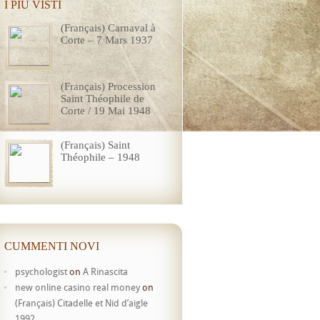
I PIÙ VISTI
(Français) Carnaval à
Corte – 7 Mars 1937
(Français) Procession
Saint Théophile de
Corte / 19 Mai 1948
(Français) Saint
Théophile – 1948
CUMMENTI NOVI
psychologist
on
A Rinascita
new online casino real money
on
(Français) Citadelle et Nid d’aigle
1992