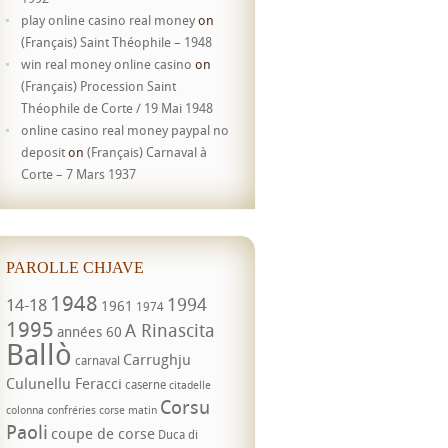
play online casino real money
on
(Français) Saint Théophile – 1948
win real money online casino
on
(Français) Procession Saint
Théophile de Corte / 19 Mai 1948
online casino real money paypal no
deposit
on
(Français) Carnaval à
Corte – 7 Mars 1937
PAROLLE CHJAVE
1948
1994
14-18
1961
1974
1995
A Rinascita
années 60
Ballò
Carrughju
carnaval
Culunellu Feracci
caserne
citadelle
Corsu
colonna
confréries
corse matin
Paoli
coupe de corse
Duca di