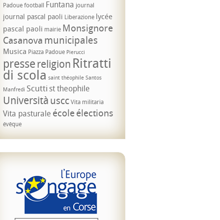
Funtana
Padoue
football
journal
lycée
journal pascal paoli
Liberazione
Monsignore
pascal paoli
mairie
municipales
Casanova
Musica
Piazza Padoue
Pierucci
Ritratti
presse
religion
di scola
saint théophile
Santos
Scutti
st theophile
Manfredi
Università
uscc
Vita militaria
école
élections
Vita pasturale
évêque