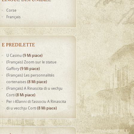
Corse
Français
E PREDILETTE
U Casinu
(9 Mi piace)
(Français) Zoom sur le statue
Gaffory
(9 Mi piace)
(Français) Les personnalités
cortenaises
(8 Mi piace)
(Français) A Rinascita di u vechju
Corti
(8 Mi piace)
Per i 40anni di l’associu A Rinascita
di u vecchju Corti
(8 Mi piace)