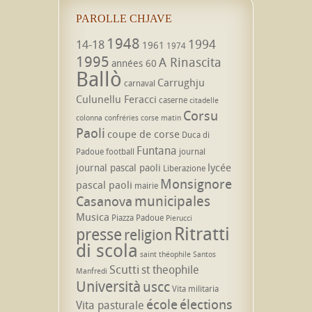
PAROLLE CHJAVE
1948
1994
14-18
1961
1974
1995
A Rinascita
années 60
Ballò
Carrughju
carnaval
Culunellu Feracci
caserne
citadelle
Corsu
colonna
confréries
corse matin
Paoli
coupe de corse
Duca di
Funtana
Padoue
football
journal
lycée
journal pascal paoli
Liberazione
Monsignore
pascal paoli
mairie
municipales
Casanova
Musica
Piazza Padoue
Pierucci
Ritratti
presse
religion
di scola
saint théophile
Santos
Scutti
st theophile
Manfredi
Università
uscc
Vita militaria
école
élections
Vita pasturale